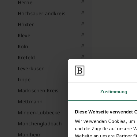
Herne
Hochsauerlandkreis
Höxter
Kleve
Köln
Krefeld
Leverkusen
Lippe
Märkischen Kreis
Zustimmung
Mettmann
Diese Webseite verwendet 
Minden-Lübbecke
Wir verwenden Cookies, um I
Mönchengladbach
und die Zugriffe auf unsere 
Mühlheim
Website an unsere Partner fü