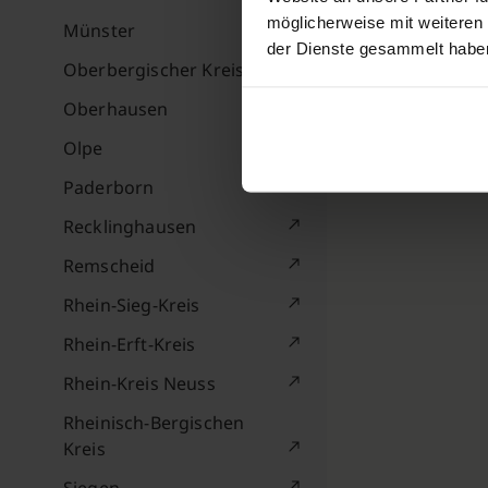
möglicherweise mit weiteren
Münster
der Dienste gesammelt habe
Oberbergischer Kreis
Oberhausen
Olpe
Paderborn
Recklinghausen
Remscheid
Rhein-Sieg-Kreis
Rhein-Erft-Kreis
Rhein-Kreis Neuss
Rheinisch-Bergischen
Kreis