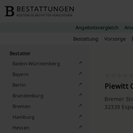
Skip to content
Angebotsvergleich
Ano
Bestattung
Vorsorge
Bestatter
Baden-Württemberg
Bayern
Piewitt
Berlin
Brandenburg
Bremer Str
Bremen
32339 Esp
Hamburg
Hessen