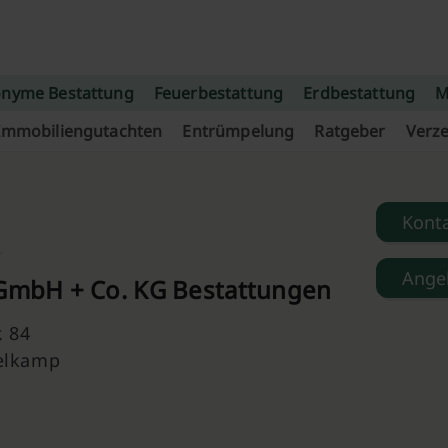
nyme Bestattung
Feuerbestattung
Erdbestattung
M
Immobiliengutachten
Entrümpelung
Ratgeber
Verze
Kont
Ange
 GmbH + Co. KG Bestattungen
. 84
elkamp