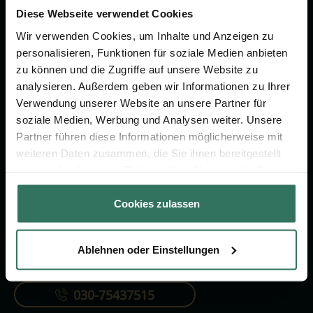
um das Thema Bestattung &
Diese Webseite verwendet Cookies
Vorsorge.
Wir verwenden Cookies, um Inhalte und Anzeigen zu
personalisieren, Funktionen für soziale Medien anbieten
zu können und die Zugriffe auf unsere Website zu
Jetzt beraten lassen
analysieren. Außerdem geben wir Informationen zu Ihrer
Verwendung unserer Website an unsere Partner für
soziale Medien, Werbung und Analysen weiter. Unsere
FÜR SIE
FÜR BESTATTER
Partner führen diese Informationen möglicherweise mit
Vergleich
Online-Portal
weiteren Daten zusammen, die Sie ihnen bereitgestellt
haben oder die sie im Rahmen Ihrer Nutzung der Dienste
Ratgeber
Kostenlos registrieren
gesammelt haben.
Verzeichnis
Cookies zulassen
Ablehnen oder Einstellungen
KONTAKTIEREN SIE UNS
030-75437515