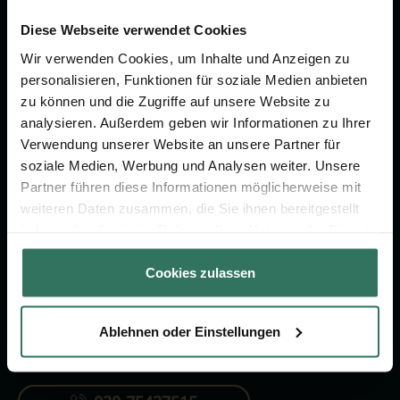
Wir sind Ihr Ansprechpartner rund
um das Thema Bestattung &
Diese Webseite verwendet Cookies
Vorsorge.
Wir verwenden Cookies, um Inhalte und Anzeigen zu
personalisieren, Funktionen für soziale Medien anbieten
zu können und die Zugriffe auf unsere Website zu
Jetzt beraten lassen
analysieren. Außerdem geben wir Informationen zu Ihrer
Verwendung unserer Website an unsere Partner für
soziale Medien, Werbung und Analysen weiter. Unsere
FÜR SIE
FÜR BESTATTER
Partner führen diese Informationen möglicherweise mit
weiteren Daten zusammen, die Sie ihnen bereitgestellt
Vergleich
Online-Portal
haben oder die sie im Rahmen Ihrer Nutzung der Dienste
Ratgeber
Kostenlos registrieren
gesammelt haben.
Cookies zulassen
Verzeichnis
Ablehnen oder Einstellungen
KONTAKTIEREN SIE UNS