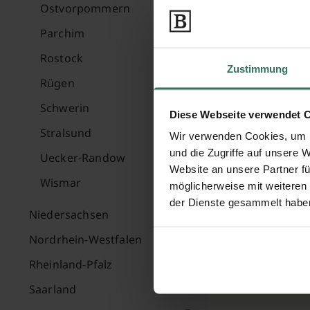
Ostvorpommern
Parchim
Rostock
Zustimmung
Rügen
Schwerin
Diese Webseite verwendet 
Stralsund
Wir verwenden Cookies, um I
und die Zugriffe auf unsere 
Uecker-Randow
Website an unsere Partner fü
Wismar
möglicherweise mit weiteren
der Dienste gesammelt habe
Niedersachsen
Nordrhein-Westfalen
Rheinland-Pfalz
Saarland