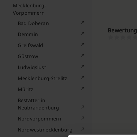
Mecklenburg-
Vorpommern
Bad Doberan
Bewertung
Demmin
Greifswald
Güstrow
Ludwigslust
Mecklenburg-Strelitz
Müritz
Bestatter in
Neubrandenburg
Nordvorpommern
Nordwestmecklenburg