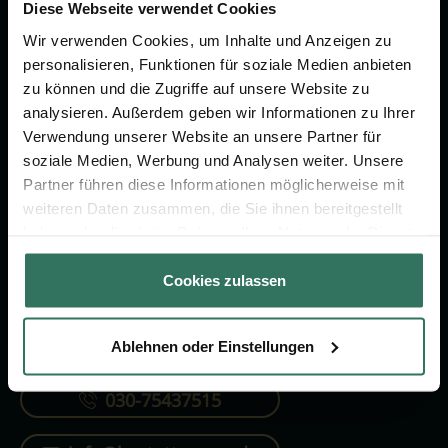
Vorsorge.
Diese Webseite verwendet Cookies
Wir verwenden Cookies, um Inhalte und Anzeigen zu
personalisieren, Funktionen für soziale Medien anbieten
Jetzt beraten lassen
zu können und die Zugriffe auf unsere Website zu
analysieren. Außerdem geben wir Informationen zu Ihrer
Verwendung unserer Website an unsere Partner für
FÜR SIE
FÜR BESTATTER
soziale Medien, Werbung und Analysen weiter. Unsere
Partner führen diese Informationen möglicherweise mit
Vergleich
Online-Portal
weiteren Daten zusammen, die Sie ihnen bereitgestellt
Ratgeber
Kostenlos registrieren
haben oder die sie im Rahmen Ihrer Nutzung der Dienste
gesammelt haben.
Verzeichnis
Cookies zulassen
Ablehnen oder Einstellungen
KONTAKTIEREN SIE UNS
030-75437515