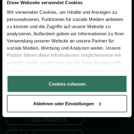
Vorsorge.
Diese Webseite verwendet Cookies
Wir verwenden Cookies, um Inhalte und Anzeigen zu
personalisieren, Funktionen für soziale Medien anbieten
Jetzt beraten lassen
zu können und die Zugriffe auf unsere Website zu
analysieren. Außerdem geben wir Informationen zu Ihrer
Verwendung unserer Website an unsere Partner für
FÜR SIE
FÜR BESTATTER
soziale Medien, Werbung und Analysen weiter. Unsere
Partner führen diese Informationen möglicherweise mit
Vergleich
Online-Portal
weiteren Daten zusammen, die Sie ihnen bereitgestellt
Ratgeber
Kostenlos registrieren
haben oder die sie im Rahmen Ihrer Nutzung der Dienste
gesammelt haben.
Verzeichnis
Cookies zulassen
Ablehnen oder Einstellungen
KONTAKTIEREN SIE UNS
030-75437515