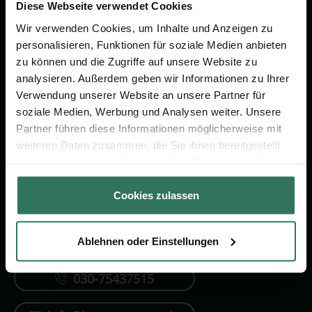
Vorsorge.
Diese Webseite verwendet Cookies
Wir verwenden Cookies, um Inhalte und Anzeigen zu
personalisieren, Funktionen für soziale Medien anbieten
Jetzt beraten lassen
zu können und die Zugriffe auf unsere Website zu
analysieren. Außerdem geben wir Informationen zu Ihrer
Verwendung unserer Website an unsere Partner für
FÜR SIE
FÜR BESTATTER
soziale Medien, Werbung und Analysen weiter. Unsere
Partner führen diese Informationen möglicherweise mit
Vergleich
Online-Portal
weiteren Daten zusammen, die Sie ihnen bereitgestellt
Ratgeber
Kostenlos registrieren
haben oder die sie im Rahmen Ihrer Nutzung der Dienste
gesammelt haben.
Verzeichnis
Cookies zulassen
Ablehnen oder Einstellungen
KONTAKTIEREN SIE UNS
030-75437515