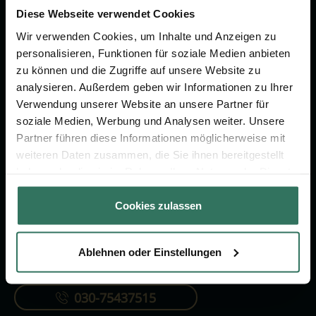
um das Thema Bestattung &
Diese Webseite verwendet Cookies
Vorsorge.
Wir verwenden Cookies, um Inhalte und Anzeigen zu
personalisieren, Funktionen für soziale Medien anbieten
zu können und die Zugriffe auf unsere Website zu
Jetzt beraten lassen
analysieren. Außerdem geben wir Informationen zu Ihrer
Verwendung unserer Website an unsere Partner für
soziale Medien, Werbung und Analysen weiter. Unsere
FÜR SIE
FÜR BESTATTER
Partner führen diese Informationen möglicherweise mit
Vergleich
Online-Portal
weiteren Daten zusammen, die Sie ihnen bereitgestellt
haben oder die sie im Rahmen Ihrer Nutzung der Dienste
Ratgeber
Kostenlos registrieren
gesammelt haben.
Verzeichnis
Cookies zulassen
Ablehnen oder Einstellungen
KONTAKTIEREN SIE UNS
030-75437515