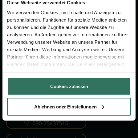
Vorsorge.
Diese Webseite verwendet Cookies
Wir verwenden Cookies, um Inhalte und Anzeigen zu
personalisieren, Funktionen für soziale Medien anbieten
Jetzt beraten lassen
zu können und die Zugriffe auf unsere Website zu
analysieren. Außerdem geben wir Informationen zu Ihrer
Verwendung unserer Website an unsere Partner für
FÜR SIE
FÜR BESTATTER
soziale Medien, Werbung und Analysen weiter. Unsere
Partner führen diese Informationen möglicherweise mit
Vergleich
Online-Portal
weiteren Daten zusammen, die Sie ihnen bereitgestellt
Ratgeber
Kostenlos registrieren
haben oder die sie im Rahmen Ihrer Nutzung der Dienste
gesammelt haben.
Verzeichnis
Cookies zulassen
Ablehnen oder Einstellungen
KONTAKTIEREN SIE UNS
030-75437515