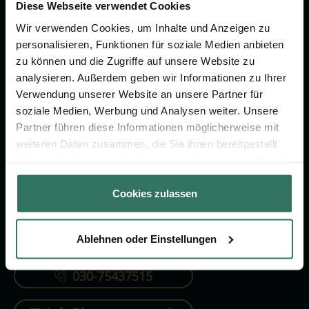
Vorsorge.
Diese Webseite verwendet Cookies
Wir verwenden Cookies, um Inhalte und Anzeigen zu
personalisieren, Funktionen für soziale Medien anbieten
Jetzt beraten lassen
zu können und die Zugriffe auf unsere Website zu
analysieren. Außerdem geben wir Informationen zu Ihrer
Verwendung unserer Website an unsere Partner für
FÜR SIE
FÜR BESTATTER
soziale Medien, Werbung und Analysen weiter. Unsere
Partner führen diese Informationen möglicherweise mit
Vergleich
Online-Portal
weiteren Daten zusammen, die Sie ihnen bereitgestellt
Ratgeber
Kostenlos registrieren
haben oder die sie im Rahmen Ihrer Nutzung der Dienste
gesammelt haben.
Verzeichnis
Cookies zulassen
Ablehnen oder Einstellungen
KONTAKTIEREN SIE UNS
030-75437515