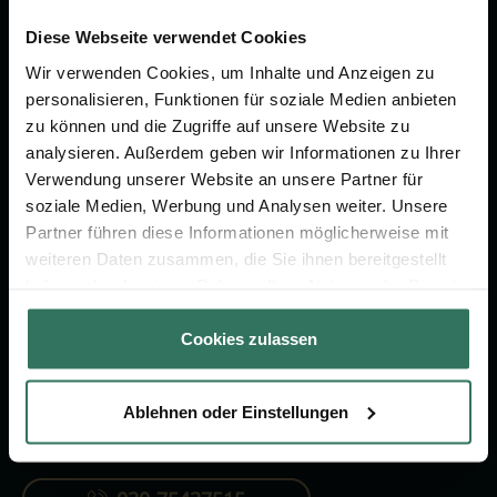
Wir sind Ihr Ansprechpartner rund
um das Thema Bestattung &
Diese Webseite verwendet Cookies
Vorsorge.
Wir verwenden Cookies, um Inhalte und Anzeigen zu
personalisieren, Funktionen für soziale Medien anbieten
zu können und die Zugriffe auf unsere Website zu
Jetzt beraten lassen
analysieren. Außerdem geben wir Informationen zu Ihrer
Verwendung unserer Website an unsere Partner für
soziale Medien, Werbung und Analysen weiter. Unsere
FÜR SIE
FÜR BESTATTER
Partner führen diese Informationen möglicherweise mit
weiteren Daten zusammen, die Sie ihnen bereitgestellt
Vergleich
Online-Portal
haben oder die sie im Rahmen Ihrer Nutzung der Dienste
Ratgeber
Kostenlos registrieren
gesammelt haben.
Cookies zulassen
Verzeichnis
Ablehnen oder Einstellungen
KONTAKTIEREN SIE UNS