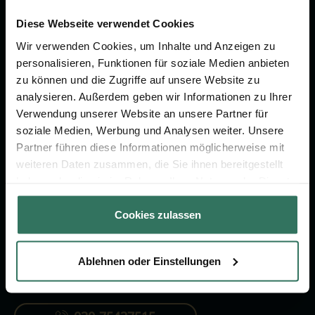
Wir sind Ihr Ansprechpartner rund
um das Thema Bestattung &
Diese Webseite verwendet Cookies
Vorsorge.
Wir verwenden Cookies, um Inhalte und Anzeigen zu
personalisieren, Funktionen für soziale Medien anbieten
zu können und die Zugriffe auf unsere Website zu
Jetzt beraten lassen
analysieren. Außerdem geben wir Informationen zu Ihrer
Verwendung unserer Website an unsere Partner für
soziale Medien, Werbung und Analysen weiter. Unsere
FÜR SIE
FÜR BESTATTER
Partner führen diese Informationen möglicherweise mit
weiteren Daten zusammen, die Sie ihnen bereitgestellt
Vergleich
Online-Portal
haben oder die sie im Rahmen Ihrer Nutzung der Dienste
Ratgeber
Kostenlos registrieren
gesammelt haben.
Cookies zulassen
Verzeichnis
Ablehnen oder Einstellungen
KONTAKTIEREN SIE UNS