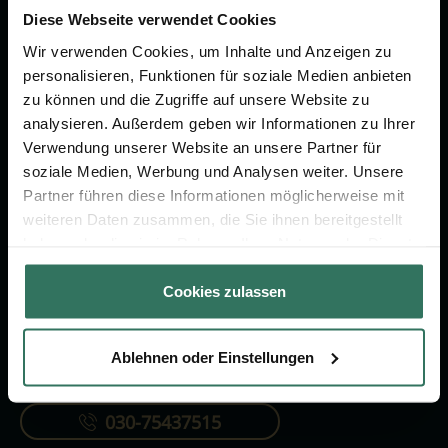
um das Thema Bestattung &
Diese Webseite verwendet Cookies
Vorsorge.
Wir verwenden Cookies, um Inhalte und Anzeigen zu
personalisieren, Funktionen für soziale Medien anbieten
zu können und die Zugriffe auf unsere Website zu
Jetzt beraten lassen
analysieren. Außerdem geben wir Informationen zu Ihrer
Verwendung unserer Website an unsere Partner für
soziale Medien, Werbung und Analysen weiter. Unsere
FÜR SIE
FÜR BESTATTER
Partner führen diese Informationen möglicherweise mit
Vergleich
Online-Portal
weiteren Daten zusammen, die Sie ihnen bereitgestellt
haben oder die sie im Rahmen Ihrer Nutzung der Dienste
Ratgeber
Kostenlos registrieren
gesammelt haben.
Verzeichnis
Cookies zulassen
Ablehnen oder Einstellungen
KONTAKTIEREN SIE UNS
030-75437515