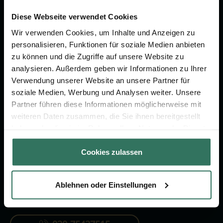
Wir sind Ihr Ansprechpartner rund
um das Thema Bestattung &
Diese Webseite verwendet Cookies
Vorsorge.
Wir verwenden Cookies, um Inhalte und Anzeigen zu
personalisieren, Funktionen für soziale Medien anbieten
zu können und die Zugriffe auf unsere Website zu
Jetzt beraten lassen
analysieren. Außerdem geben wir Informationen zu Ihrer
Verwendung unserer Website an unsere Partner für
soziale Medien, Werbung und Analysen weiter. Unsere
FÜR SIE
FÜR BESTATTER
Partner führen diese Informationen möglicherweise mit
weiteren Daten zusammen, die Sie ihnen bereitgestellt
Vergleich
Online-Portal
haben oder die sie im Rahmen Ihrer Nutzung der Dienste
Ratgeber
Kostenlos registrieren
gesammelt haben.
Cookies zulassen
Verzeichnis
Ablehnen oder Einstellungen
KONTAKTIEREN SIE UNS