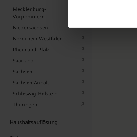
Mecklenburg-
Vorpommern
Niedersachsen
Nordrhein-Westfalen
Rheinland-Pfalz
Saarland
Sachsen
Sachsen-Anhalt
Schleswig-Holstein
Thüringen
Haushaltsauflösung