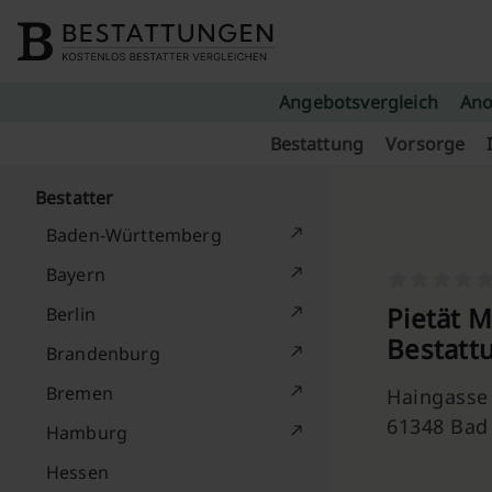
Skip to content
Angebotsvergleich
Ano
Bestattung
Vorsorge
Bestatter
Baden-Württemberg
Bayern
Pietät 
Berlin
Bestattu
Brandenburg
Bremen
Haingasse
61348 Ba
Hamburg
Hessen