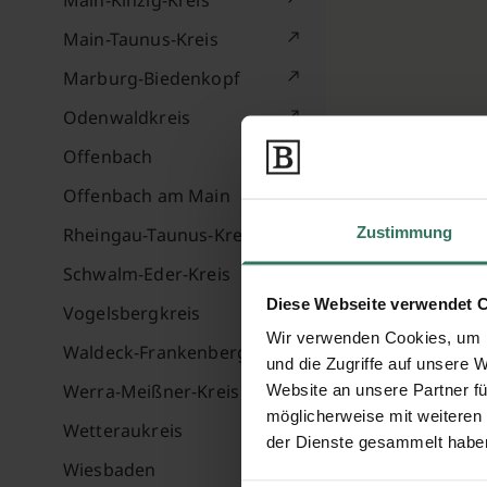
Main-Kinzig-Kreis
Main-Taunus-Kreis
Marburg-Biedenkopf
Odenwaldkreis
Offenbach
Offenbach am Main
Zustimmung
Rheingau-Taunus-Kreis
Schwalm-Eder-Kreis
Diese Webseite verwendet 
Vogelsbergkreis
Wir verwenden Cookies, um I
Waldeck-Frankenberg
und die Zugriffe auf unsere 
Werra-Meißner-Kreis
Website an unsere Partner fü
möglicherweise mit weiteren
Wetteraukreis
der Dienste gesammelt habe
Wiesbaden