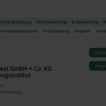
nyme Bestattung
Feuerbestattung
Erdbestattung
M
Immobiliengutachten
Entrümpelung
Ratgeber
Verze
Kont
Ange
Mest GmbH + Co. KG
ngsinstitut
 6
d Homburg