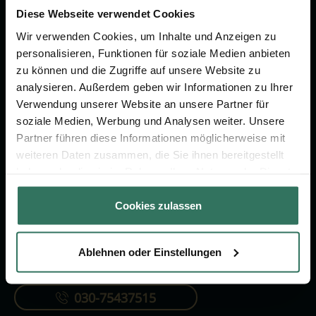
um das Thema Bestattung &
Diese Webseite verwendet Cookies
Vorsorge.
Wir verwenden Cookies, um Inhalte und Anzeigen zu
personalisieren, Funktionen für soziale Medien anbieten
zu können und die Zugriffe auf unsere Website zu
Jetzt beraten lassen
analysieren. Außerdem geben wir Informationen zu Ihrer
Verwendung unserer Website an unsere Partner für
soziale Medien, Werbung und Analysen weiter. Unsere
FÜR SIE
FÜR BESTATTER
Partner führen diese Informationen möglicherweise mit
Vergleich
Online-Portal
weiteren Daten zusammen, die Sie ihnen bereitgestellt
haben oder die sie im Rahmen Ihrer Nutzung der Dienste
Ratgeber
Kostenlos registrieren
gesammelt haben.
Verzeichnis
Cookies zulassen
Ablehnen oder Einstellungen
KONTAKTIEREN SIE UNS
030-75437515