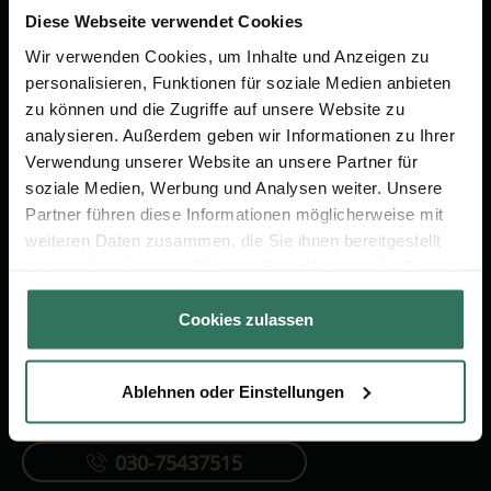
um das Thema Bestattung &
Diese Webseite verwendet Cookies
Vorsorge.
Wir verwenden Cookies, um Inhalte und Anzeigen zu
personalisieren, Funktionen für soziale Medien anbieten
zu können und die Zugriffe auf unsere Website zu
Jetzt beraten lassen
analysieren. Außerdem geben wir Informationen zu Ihrer
Verwendung unserer Website an unsere Partner für
soziale Medien, Werbung und Analysen weiter. Unsere
FÜR SIE
FÜR BESTATTER
Partner führen diese Informationen möglicherweise mit
Vergleich
Online-Portal
weiteren Daten zusammen, die Sie ihnen bereitgestellt
haben oder die sie im Rahmen Ihrer Nutzung der Dienste
Ratgeber
Kostenlos registrieren
gesammelt haben.
Verzeichnis
Cookies zulassen
Ablehnen oder Einstellungen
KONTAKTIEREN SIE UNS
030-75437515