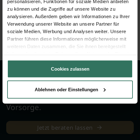
personalisieren, Funktionen für soziale Medien anbieten
(9 Bewertungen)
zu können und die Zugriffe auf unsere Website zu
analysieren. Außerdem geben wir Informationen zu Ihrer
Jetzt bewerten
Verwendung unserer Website an unsere Partner für
soziale Medien, Werbung und Analysen weiter. Unsere
Partner führen diese Informationen möglicherweise mit
weiteren Daten zusammen, die Sie ihnen bereitgestellt
haben oder die sie im Rahmen Ihrer Nutzung der Dienste
gesammelt haben.
Cookies zulassen
Wir sind Ihr Ansprechpartner rund
Ablehnen oder Einstellungen
um das Thema Bestattung &
Vorsorge.
Jetzt beraten lassen