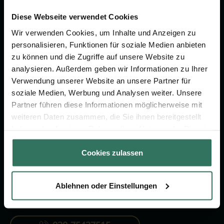
Wir sind Ihr Ansprechpartner rund
um das Thema Bestattung &
Diese Webseite verwendet Cookies
Vorsorge.
Wir verwenden Cookies, um Inhalte und Anzeigen zu
personalisieren, Funktionen für soziale Medien anbieten
zu können und die Zugriffe auf unsere Website zu
Jetzt beraten lassen
analysieren. Außerdem geben wir Informationen zu Ihrer
Verwendung unserer Website an unsere Partner für
soziale Medien, Werbung und Analysen weiter. Unsere
FÜR SIE
FÜR BESTATTER
Partner führen diese Informationen möglicherweise mit
weiteren Daten zusammen, die Sie ihnen bereitgestellt
Vergleich
Online-Portal
haben oder die sie im Rahmen Ihrer Nutzung der Dienste
Ratgeber
Kostenlos registrieren
gesammelt haben.
Cookies zulassen
Verzeichnis
Ablehnen oder Einstellungen
KONTAKTIEREN SIE UNS