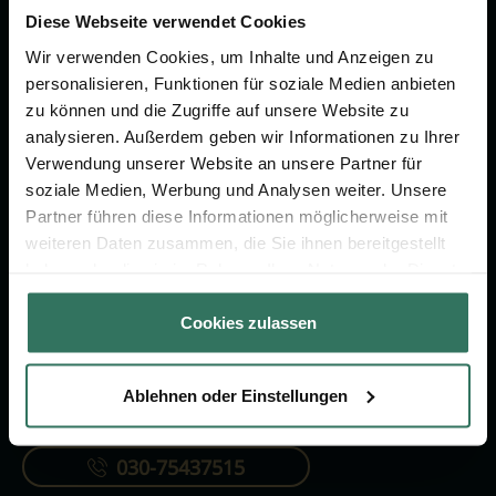
um das Thema Bestattung &
Diese Webseite verwendet Cookies
Vorsorge.
Wir verwenden Cookies, um Inhalte und Anzeigen zu
personalisieren, Funktionen für soziale Medien anbieten
zu können und die Zugriffe auf unsere Website zu
Jetzt beraten lassen
analysieren. Außerdem geben wir Informationen zu Ihrer
Verwendung unserer Website an unsere Partner für
soziale Medien, Werbung und Analysen weiter. Unsere
FÜR SIE
FÜR BESTATTER
Partner führen diese Informationen möglicherweise mit
Vergleich
Online-Portal
weiteren Daten zusammen, die Sie ihnen bereitgestellt
haben oder die sie im Rahmen Ihrer Nutzung der Dienste
Ratgeber
Kostenlos registrieren
gesammelt haben.
Verzeichnis
Cookies zulassen
Ablehnen oder Einstellungen
KONTAKTIEREN SIE UNS
030-75437515