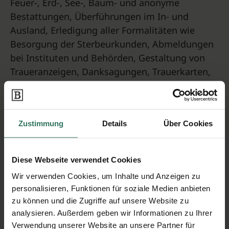
Feuer-, Erd-, See-, Baum- und anonyme
Bestattungen, Überführungen im In- und
Ausland, Erledigung aller Formalitäten wie
Besorgung der Sterbeurkunden, Abmeldungen
bei Instituten und Behörden, Gestaltung von
Traueranzeigen, Danksagungen, Trauerkarten,
Fertigen einer Kondolenzliste und eine
einfühlsame Beratung mit unseren geschulten
Mitabeitern.
Zustimmung
Details
Über Cookies
Was können wir noch für Sie tun?
Wir vermitteln Ihnen Redner oder Pfarrer,
Diese Webseite verwendet Cookies
Trauerfloristik, Bildbearbeitung, Grabpflege,
Wir verwenden Cookies, um Inhalte und Anzeigen zu
Steinmetz, Musik, gemeinsames Essen,
personalisieren, Funktionen für soziale Medien anbieten
Fahrdienst, Wohnungsauflösung, Beantragung
zu können und die Zugriffe auf unsere Website zu
der Witwen/Witwerrente und vieles mehr.
analysieren. Außerdem geben wir Informationen zu Ihrer
Verwendung unserer Website an unsere Partner für