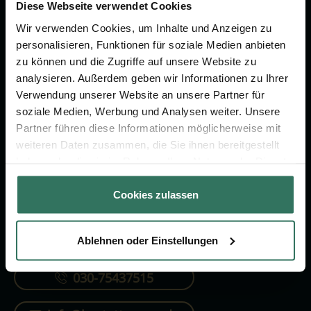
Vorsorge.
Diese Webseite verwendet Cookies
Wir verwenden Cookies, um Inhalte und Anzeigen zu
personalisieren, Funktionen für soziale Medien anbieten
Jetzt beraten lassen
zu können und die Zugriffe auf unsere Website zu
analysieren. Außerdem geben wir Informationen zu Ihrer
Verwendung unserer Website an unsere Partner für
FÜR SIE
FÜR BESTATTER
soziale Medien, Werbung und Analysen weiter. Unsere
Partner führen diese Informationen möglicherweise mit
Vergleich
Online-Portal
weiteren Daten zusammen, die Sie ihnen bereitgestellt
Ratgeber
Kostenlos registrieren
haben oder die sie im Rahmen Ihrer Nutzung der Dienste
gesammelt haben.
Verzeichnis
Cookies zulassen
Ablehnen oder Einstellungen
KONTAKTIEREN SIE UNS
030-75437515