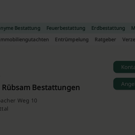
nyme Bestattung
Feuerbestattung
Erdbestattung
M
Immobiliengutachten
Entrümpelung
Ratgeber
Verze
Kont
Ange
 Rübsam Bestattungen
acher Weg 10
ttal