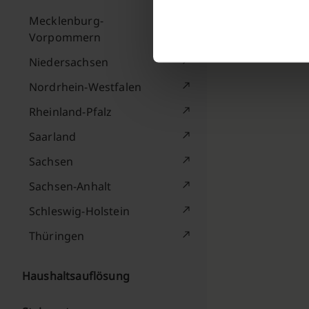
Mecklenburg-
Vorpommern
Niedersachsen
Nordrhein-Westfalen
Rheinland-Pfalz
Saarland
Sachsen
Sachsen-Anhalt
Schleswig-Holstein
Thüringen
Haushaltsauflösung