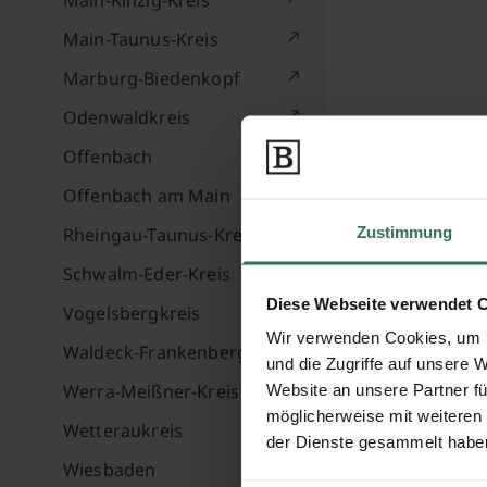
Main-Kinzig-Kreis
Main-Taunus-Kreis
Marburg-Biedenkopf
Odenwaldkreis
Offenbach
Offenbach am Main
Zustimmung
Rheingau-Taunus-Kreis
Schwalm-Eder-Kreis
Diese Webseite verwendet 
Vogelsbergkreis
Wir verwenden Cookies, um I
Waldeck-Frankenberg
und die Zugriffe auf unsere 
Werra-Meißner-Kreis
Website an unsere Partner fü
möglicherweise mit weiteren
Wetteraukreis
der Dienste gesammelt habe
Wiesbaden