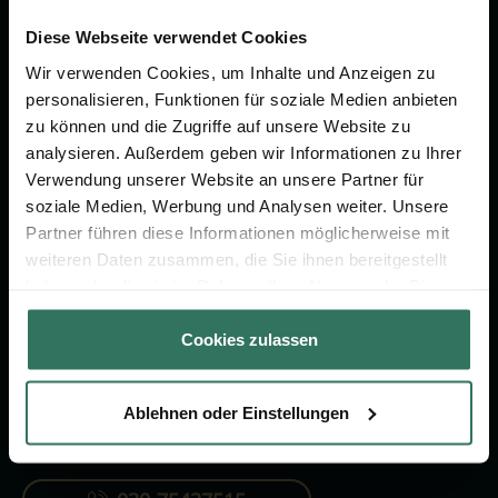
Wir sind Ihr Ansprechpartner rund
um das Thema Bestattung &
Diese Webseite verwendet Cookies
Vorsorge.
Wir verwenden Cookies, um Inhalte und Anzeigen zu
personalisieren, Funktionen für soziale Medien anbieten
zu können und die Zugriffe auf unsere Website zu
Jetzt beraten lassen
analysieren. Außerdem geben wir Informationen zu Ihrer
Verwendung unserer Website an unsere Partner für
soziale Medien, Werbung und Analysen weiter. Unsere
FÜR SIE
FÜR BESTATTER
Partner führen diese Informationen möglicherweise mit
weiteren Daten zusammen, die Sie ihnen bereitgestellt
Vergleich
Online-Portal
haben oder die sie im Rahmen Ihrer Nutzung der Dienste
Ratgeber
Kostenlos registrieren
gesammelt haben.
Cookies zulassen
Verzeichnis
Ablehnen oder Einstellungen
KONTAKTIEREN SIE UNS