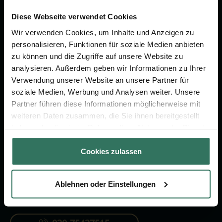
Wir sind Ihr Ansprechpartner rund
um das Thema Bestattung &
Diese Webseite verwendet Cookies
Vorsorge.
Wir verwenden Cookies, um Inhalte und Anzeigen zu
personalisieren, Funktionen für soziale Medien anbieten
zu können und die Zugriffe auf unsere Website zu
Jetzt beraten lassen
analysieren. Außerdem geben wir Informationen zu Ihrer
Verwendung unserer Website an unsere Partner für
soziale Medien, Werbung und Analysen weiter. Unsere
FÜR SIE
FÜR BESTATTER
Partner führen diese Informationen möglicherweise mit
weiteren Daten zusammen, die Sie ihnen bereitgestellt
Vergleich
Online-Portal
haben oder die sie im Rahmen Ihrer Nutzung der Dienste
Ratgeber
Kostenlos registrieren
gesammelt haben.
Cookies zulassen
Verzeichnis
Ablehnen oder Einstellungen
KONTAKTIEREN SIE UNS