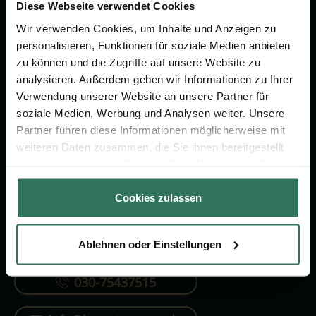
Vorsorge.
Diese Webseite verwendet Cookies
Wir verwenden Cookies, um Inhalte und Anzeigen zu
personalisieren, Funktionen für soziale Medien anbieten
Jetzt beraten lassen
zu können und die Zugriffe auf unsere Website zu
analysieren. Außerdem geben wir Informationen zu Ihrer
Verwendung unserer Website an unsere Partner für
FÜR SIE
FÜR BESTATTER
soziale Medien, Werbung und Analysen weiter. Unsere
Partner führen diese Informationen möglicherweise mit
Vergleich
Online-Portal
weiteren Daten zusammen, die Sie ihnen bereitgestellt
Ratgeber
Kostenlos registrieren
haben oder die sie im Rahmen Ihrer Nutzung der Dienste
gesammelt haben.
Verzeichnis
Cookies zulassen
Ablehnen oder Einstellungen
KONTAKTIEREN SIE UNS
030-75437515