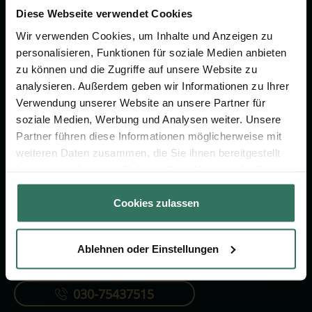
um das Thema Bestattung &
Diese Webseite verwendet Cookies
Vorsorge.
Wir verwenden Cookies, um Inhalte und Anzeigen zu
personalisieren, Funktionen für soziale Medien anbieten
zu können und die Zugriffe auf unsere Website zu
Jetzt beraten lassen
analysieren. Außerdem geben wir Informationen zu Ihrer
Verwendung unserer Website an unsere Partner für
soziale Medien, Werbung und Analysen weiter. Unsere
FÜR SIE
FÜR BESTATTER
Partner führen diese Informationen möglicherweise mit
Vergleich
Online-Portal
weiteren Daten zusammen, die Sie ihnen bereitgestellt
haben oder die sie im Rahmen Ihrer Nutzung der Dienste
Ratgeber
Kostenlos registrieren
gesammelt haben.
Verzeichnis
Cookies zulassen
Ablehnen oder Einstellungen
KONTAKTIEREN SIE UNS
030-75437515