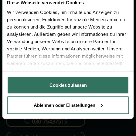
Vorsorge.
Diese Webseite verwendet Cookies
Wir verwenden Cookies, um Inhalte und Anzeigen zu
personalisieren, Funktionen für soziale Medien anbieten
Jetzt beraten lassen
zu können und die Zugriffe auf unsere Website zu
analysieren. Außerdem geben wir Informationen zu Ihrer
Verwendung unserer Website an unsere Partner für
FÜR SIE
FÜR BESTATTER
soziale Medien, Werbung und Analysen weiter. Unsere
Partner führen diese Informationen möglicherweise mit
Vergleich
Online-Portal
weiteren Daten zusammen, die Sie ihnen bereitgestellt
Ratgeber
Kostenlos registrieren
haben oder die sie im Rahmen Ihrer Nutzung der Dienste
gesammelt haben.
Verzeichnis
Cookies zulassen
Ablehnen oder Einstellungen
KONTAKTIEREN SIE UNS
030-75437515