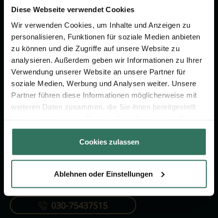
um das Thema Bestattung &
Diese Webseite verwendet Cookies
Vorsorge.
Wir verwenden Cookies, um Inhalte und Anzeigen zu
personalisieren, Funktionen für soziale Medien anbieten
zu können und die Zugriffe auf unsere Website zu
Jetzt beraten lassen
analysieren. Außerdem geben wir Informationen zu Ihrer
Verwendung unserer Website an unsere Partner für
soziale Medien, Werbung und Analysen weiter. Unsere
FÜR SIE
FÜR BESTATTER
Partner führen diese Informationen möglicherweise mit
Vergleich
Online-Portal
weiteren Daten zusammen, die Sie ihnen bereitgestellt
haben oder die sie im Rahmen Ihrer Nutzung der Dienste
Ratgeber
Kostenlos registrieren
gesammelt haben.
Verzeichnis
Cookies zulassen
Ablehnen oder Einstellungen
KONTAKTIEREN SIE UNS
030-75437515