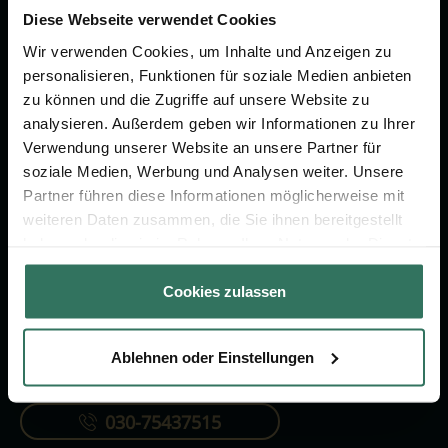
um das Thema Bestattung &
Diese Webseite verwendet Cookies
Vorsorge.
Wir verwenden Cookies, um Inhalte und Anzeigen zu
personalisieren, Funktionen für soziale Medien anbieten
zu können und die Zugriffe auf unsere Website zu
Jetzt beraten lassen
analysieren. Außerdem geben wir Informationen zu Ihrer
Verwendung unserer Website an unsere Partner für
soziale Medien, Werbung und Analysen weiter. Unsere
FÜR SIE
FÜR BESTATTER
Partner führen diese Informationen möglicherweise mit
Vergleich
Online-Portal
weiteren Daten zusammen, die Sie ihnen bereitgestellt
haben oder die sie im Rahmen Ihrer Nutzung der Dienste
Ratgeber
Kostenlos registrieren
gesammelt haben.
Verzeichnis
Cookies zulassen
Ablehnen oder Einstellungen
KONTAKTIEREN SIE UNS
030-75437515