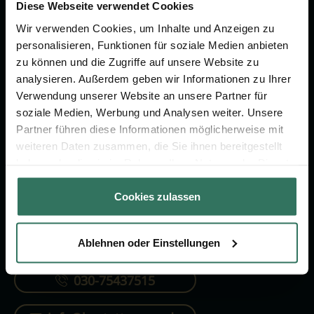
Vorsorge.
Diese Webseite verwendet Cookies
Wir verwenden Cookies, um Inhalte und Anzeigen zu
personalisieren, Funktionen für soziale Medien anbieten
Jetzt beraten lassen
zu können und die Zugriffe auf unsere Website zu
analysieren. Außerdem geben wir Informationen zu Ihrer
Verwendung unserer Website an unsere Partner für
FÜR SIE
FÜR BESTATTER
soziale Medien, Werbung und Analysen weiter. Unsere
Partner führen diese Informationen möglicherweise mit
Vergleich
Online-Portal
weiteren Daten zusammen, die Sie ihnen bereitgestellt
Ratgeber
Kostenlos registrieren
haben oder die sie im Rahmen Ihrer Nutzung der Dienste
gesammelt haben.
Verzeichnis
Cookies zulassen
Ablehnen oder Einstellungen
KONTAKTIEREN SIE UNS
030-75437515