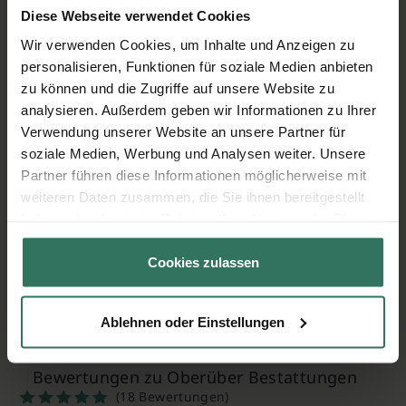
Diese Webseite verwendet Cookies
Formalitäten
Wir verwenden Cookies, um Inhalte und Anzeigen zu
stilvolle Trauerfeierlichkeiten jeglicher
personalisieren, Funktionen für soziale Medien anbieten
Konfessionen
zu können und die Zugriffe auf unsere Website zu
persönliche Begleitung & Trauerredner Frank
analysieren. Außerdem geben wir Informationen zu Ihrer
Oberüber
Verwendung unserer Website an unsere Partner für
soziale Medien, Werbung und Analysen weiter. Unsere
Trauermusik aller Art
Partner führen diese Informationen möglicherweise mit
exzellente Trauerfloristik
weiteren Daten zusammen, die Sie ihnen bereitgestellt
haben oder die sie im Rahmen Ihrer Nutzung der Dienste
Hilfe & Beratung bei Auswahl der Ruhestätte
gesammelt haben.
Gestaltung von Traueranzeigen & Drucksachen
Cookies zulassen
Finanzierung & Bestattungsvorsorgeregelung
Ablehnen oder Einstellungen
Bewertungen zu Oberüber Bestattungen
(18 Bewertungen)