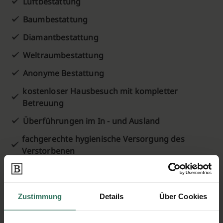
Luftbestattung
Baumbestattung
Diamantbestattung
Weltraumbestattung
Anonyme Bestattung
kostenloser Hausbesuch mit kompletter
Betreuung
Überführungen im In - und Ausland
fachgerechte hygienische Versorgung des
Verstorbenen
individuelle Abschiednahme zu jeder Zeit
moderne Särge, Urnen, Wäsche, Gedenkschmuck
Zustimmung
Details
Über Cookies
individuelle Gestaltung von Särgen und Urnen
Erledigung sämtlicher Behördengänge und