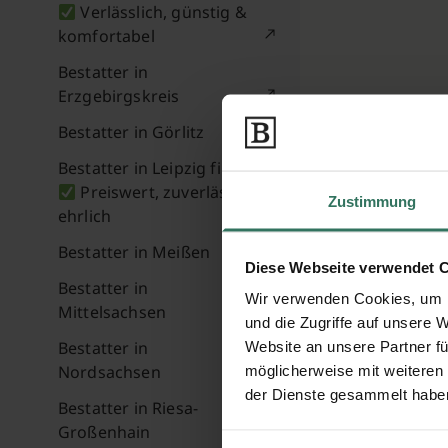
Verlässlich, günstig &
komfortabel
Bestatter in
Erzgebirgskreis
Bestatter in Görlitz
Bestatter in Leipzig finden
Preiswert, zuverlässig &
Zustimmung
ehrlich
Bestatter in Meißen
Diese Webseite verwendet 
Bestatter in
Wir verwenden Cookies, um I
Mittelsachsen
und die Zugriffe auf unsere 
Bestatter in
Website an unsere Partner fü
Nordsachsen
möglicherweise mit weiteren
der Dienste gesammelt habe
Bestatter in Riesa-
Großenhain