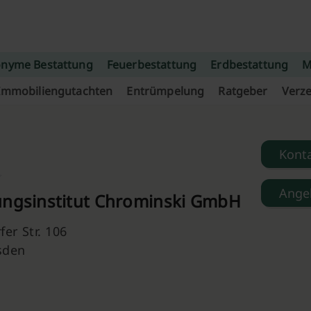
nyme Bestattung
Feuerbestattung
Erdbestattung
M
Immobiliengutachten
Entrümpelung
Ratgeber
Verze
Kont
Ange
ungsinstitut Chrominski GmbH
fer Str. 106
sden