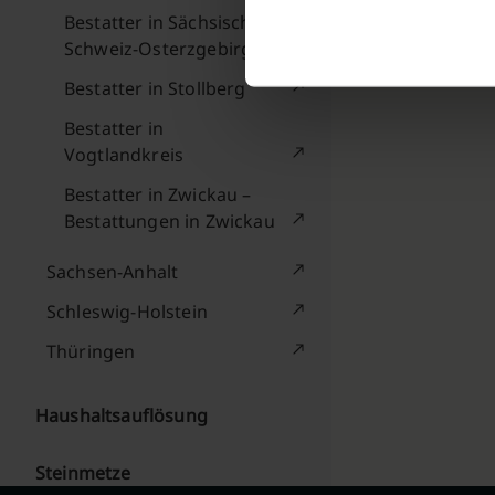
Bestatter in Sächsische
Schweiz-Osterzgebirge
Bestatter in Stollberg
Bestatter in
Vogtlandkreis
Bestatter in Zwickau –
Bestattungen in Zwickau
Sachsen-Anhalt
Schleswig-Holstein
Thüringen
Haushaltsauflösung
Steinmetze