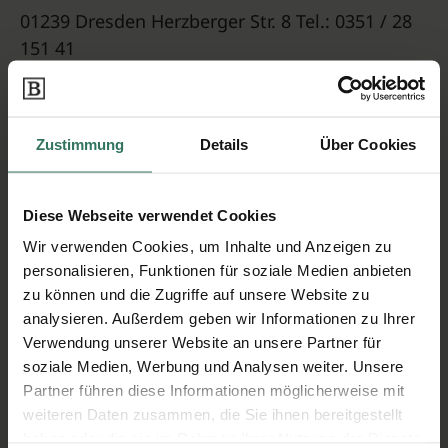
01239 Dresden Herzberger Str. 8 Tel.: 0351 / 28
151 41
01471 Radeburg August-Bebel-Str. 5 Tel.: 035208
/ 349 777
Zustimmung
Details
Über Cookies
01683 Nossen Talstr. 1 Tel.: 035242 / 68 627
01723 Wilsdruff Freiberger Str. 16 Tel.: 035204 /
Diese Webseite verwendet Cookies
20 940
Wir verwenden Cookies, um Inhalte und Anzeigen zu
personalisieren, Funktionen für soziale Medien anbieten
01744 Dippoldiswalde Am Markt 6 Tel.: 03504 /
zu können und die Zugriffe auf unsere Website zu
69 00 00
analysieren. Außerdem geben wir Informationen zu Ihrer
01768 Glashütte Hauptstr. 40 Tel.: 035053 / 323
Verwendung unserer Website an unsere Partner für
soziale Medien, Werbung und Analysen weiter. Unsere
32
Partner führen diese Informationen möglicherweise mit
weiteren Daten zusammen, die Sie ihnen bereitgestellt
haben oder die sie im Rahmen Ihrer Nutzung der Dienste