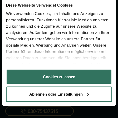
um das Thema Bestattung &
Diese Webseite verwendet Cookies
Vorsorge.
Wir verwenden Cookies, um Inhalte und Anzeigen zu
personalisieren, Funktionen für soziale Medien anbieten
zu können und die Zugriffe auf unsere Website zu
Jetzt beraten lassen
analysieren. Außerdem geben wir Informationen zu Ihrer
Verwendung unserer Website an unsere Partner für
soziale Medien, Werbung und Analysen weiter. Unsere
FÜR SIE
FÜR BESTATTER
Partner führen diese Informationen möglicherweise mit
Vergleich
Online-Portal
weiteren Daten zusammen, die Sie ihnen bereitgestellt
haben oder die sie im Rahmen Ihrer Nutzung der Dienste
Ratgeber
Kostenlos registrieren
gesammelt haben.
Verzeichnis
Cookies zulassen
Ablehnen oder Einstellungen
KONTAKTIEREN SIE UNS
030-75437515