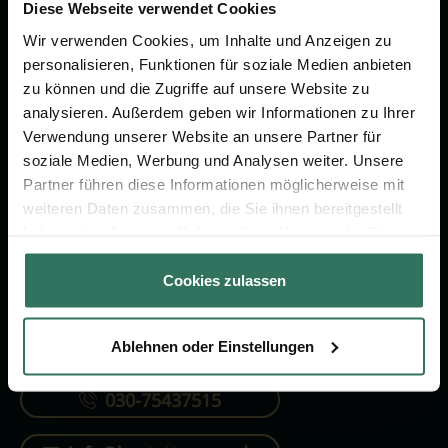
Vorsorge.
Diese Webseite verwendet Cookies
Wir verwenden Cookies, um Inhalte und Anzeigen zu
personalisieren, Funktionen für soziale Medien anbieten
Jetzt beraten lassen
zu können und die Zugriffe auf unsere Website zu
analysieren. Außerdem geben wir Informationen zu Ihrer
Verwendung unserer Website an unsere Partner für
FÜR SIE
FÜR BESTATTER
soziale Medien, Werbung und Analysen weiter. Unsere
Partner führen diese Informationen möglicherweise mit
Vergleich
Online-Portal
weiteren Daten zusammen, die Sie ihnen bereitgestellt
Ratgeber
Kostenlos registrieren
haben oder die sie im Rahmen Ihrer Nutzung der Dienste
gesammelt haben.
Verzeichnis
Cookies zulassen
Ablehnen oder Einstellungen
KONTAKTIEREN SIE UNS
030-75437515