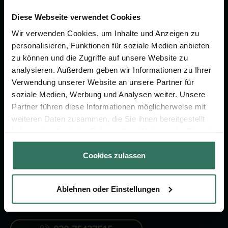
Wir sind Ihr Ansprechpartner rund
um das Thema Bestattung &
Diese Webseite verwendet Cookies
Vorsorge.
Wir verwenden Cookies, um Inhalte und Anzeigen zu
personalisieren, Funktionen für soziale Medien anbieten
zu können und die Zugriffe auf unsere Website zu
Jetzt beraten lassen
analysieren. Außerdem geben wir Informationen zu Ihrer
Verwendung unserer Website an unsere Partner für
soziale Medien, Werbung und Analysen weiter. Unsere
FÜR SIE
FÜR BESTATTER
Partner führen diese Informationen möglicherweise mit
weiteren Daten zusammen, die Sie ihnen bereitgestellt
Vergleich
Online-Portal
haben oder die sie im Rahmen Ihrer Nutzung der Dienste
Ratgeber
Kostenlos registrieren
gesammelt haben.
Cookies zulassen
Verzeichnis
Ablehnen oder Einstellungen
KONTAKTIEREN SIE UNS