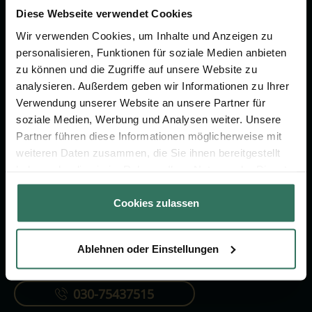
um das Thema Bestattung &
Diese Webseite verwendet Cookies
Vorsorge.
Wir verwenden Cookies, um Inhalte und Anzeigen zu
personalisieren, Funktionen für soziale Medien anbieten
zu können und die Zugriffe auf unsere Website zu
Jetzt beraten lassen
analysieren. Außerdem geben wir Informationen zu Ihrer
Verwendung unserer Website an unsere Partner für
soziale Medien, Werbung und Analysen weiter. Unsere
FÜR SIE
FÜR BESTATTER
Partner führen diese Informationen möglicherweise mit
Vergleich
Online-Portal
weiteren Daten zusammen, die Sie ihnen bereitgestellt
haben oder die sie im Rahmen Ihrer Nutzung der Dienste
Ratgeber
Kostenlos registrieren
gesammelt haben.
Verzeichnis
Cookies zulassen
Ablehnen oder Einstellungen
KONTAKTIEREN SIE UNS
030-75437515