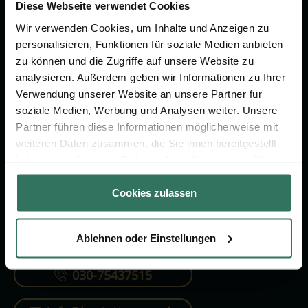
Vorsorge.
Diese Webseite verwendet Cookies
Wir verwenden Cookies, um Inhalte und Anzeigen zu
personalisieren, Funktionen für soziale Medien anbieten
Jetzt beraten lassen
zu können und die Zugriffe auf unsere Website zu
analysieren. Außerdem geben wir Informationen zu Ihrer
Verwendung unserer Website an unsere Partner für
FÜR SIE
FÜR BESTATTER
soziale Medien, Werbung und Analysen weiter. Unsere
Partner führen diese Informationen möglicherweise mit
Vergleich
Online-Portal
weiteren Daten zusammen, die Sie ihnen bereitgestellt
Ratgeber
Kostenlos registrieren
haben oder die sie im Rahmen Ihrer Nutzung der Dienste
gesammelt haben.
Verzeichnis
Cookies zulassen
Ablehnen oder Einstellungen
KONTAKTIEREN SIE UNS
030-75437515