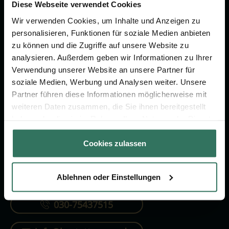
Vorsorge.
Diese Webseite verwendet Cookies
Wir verwenden Cookies, um Inhalte und Anzeigen zu
personalisieren, Funktionen für soziale Medien anbieten
Jetzt beraten lassen
zu können und die Zugriffe auf unsere Website zu
analysieren. Außerdem geben wir Informationen zu Ihrer
Verwendung unserer Website an unsere Partner für
FÜR SIE
FÜR BESTATTER
soziale Medien, Werbung und Analysen weiter. Unsere
Partner führen diese Informationen möglicherweise mit
Vergleich
Online-Portal
weiteren Daten zusammen, die Sie ihnen bereitgestellt
Ratgeber
Kostenlos registrieren
haben oder die sie im Rahmen Ihrer Nutzung der Dienste
gesammelt haben.
Verzeichnis
Cookies zulassen
Ablehnen oder Einstellungen
KONTAKTIEREN SIE UNS
030-75437515