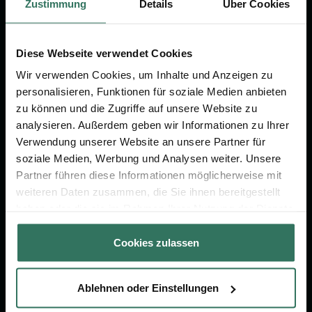
Zustimmung
Details
Über Cookies
Diese Webseite verwendet Cookies
Wir sind Ihr Ansprechpartner rund
Wir verwenden Cookies, um Inhalte und Anzeigen zu
um das Thema Bestattung &
personalisieren, Funktionen für soziale Medien anbieten
Vorsorge.
zu können und die Zugriffe auf unsere Website zu
analysieren. Außerdem geben wir Informationen zu Ihrer
Verwendung unserer Website an unsere Partner für
Jetzt beraten lassen
soziale Medien, Werbung und Analysen weiter. Unsere
Partner führen diese Informationen möglicherweise mit
weiteren Daten zusammen, die Sie ihnen bereitgestellt
FÜR SIE
FÜR BESTATTER
haben oder die sie im Rahmen Ihrer Nutzung der Dienste
gesammelt haben.
Vergleich
Online-Portal
Cookies zulassen
Ratgeber
Kostenlos registrieren
Verzeichnis
Ablehnen oder Einstellungen