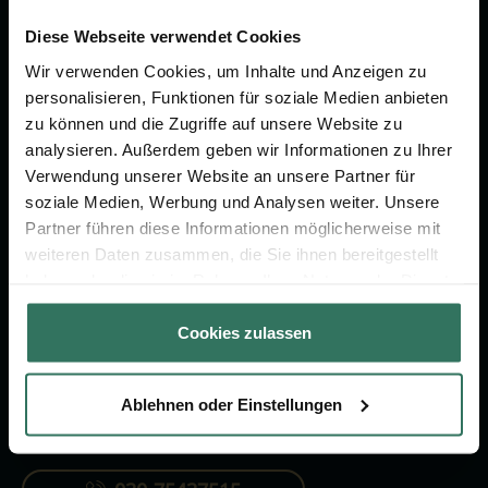
Wir sind Ihr Ansprechpartner rund
um das Thema Bestattung &
Diese Webseite verwendet Cookies
Vorsorge.
Wir verwenden Cookies, um Inhalte und Anzeigen zu
personalisieren, Funktionen für soziale Medien anbieten
zu können und die Zugriffe auf unsere Website zu
Jetzt beraten lassen
analysieren. Außerdem geben wir Informationen zu Ihrer
Verwendung unserer Website an unsere Partner für
soziale Medien, Werbung und Analysen weiter. Unsere
FÜR SIE
FÜR BESTATTER
Partner führen diese Informationen möglicherweise mit
weiteren Daten zusammen, die Sie ihnen bereitgestellt
Vergleich
Online-Portal
haben oder die sie im Rahmen Ihrer Nutzung der Dienste
Ratgeber
Kostenlos registrieren
gesammelt haben.
Cookies zulassen
Verzeichnis
Ablehnen oder Einstellungen
KONTAKTIEREN SIE UNS