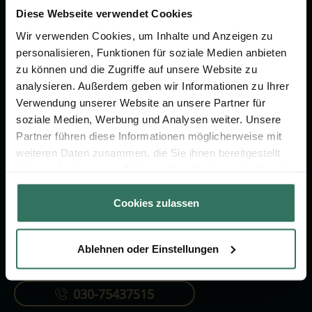
um das Thema Bestattung &
Diese Webseite verwendet Cookies
Vorsorge.
Wir verwenden Cookies, um Inhalte und Anzeigen zu
personalisieren, Funktionen für soziale Medien anbieten
zu können und die Zugriffe auf unsere Website zu
Jetzt beraten lassen
analysieren. Außerdem geben wir Informationen zu Ihrer
Verwendung unserer Website an unsere Partner für
soziale Medien, Werbung und Analysen weiter. Unsere
FÜR SIE
FÜR BESTATTER
Partner führen diese Informationen möglicherweise mit
Vergleich
Online-Portal
weiteren Daten zusammen, die Sie ihnen bereitgestellt
haben oder die sie im Rahmen Ihrer Nutzung der Dienste
Ratgeber
Kostenlos registrieren
gesammelt haben.
Verzeichnis
Cookies zulassen
Ablehnen oder Einstellungen
KONTAKTIEREN SIE UNS
030-75437515