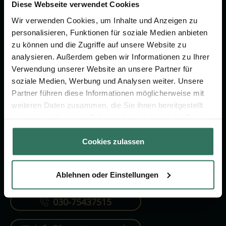
Vorsorge.
Diese Webseite verwendet Cookies
Wir verwenden Cookies, um Inhalte und Anzeigen zu
personalisieren, Funktionen für soziale Medien anbieten
Jetzt beraten lassen
zu können und die Zugriffe auf unsere Website zu
analysieren. Außerdem geben wir Informationen zu Ihrer
Verwendung unserer Website an unsere Partner für
FÜR SIE
FÜR BESTATTER
soziale Medien, Werbung und Analysen weiter. Unsere
Partner führen diese Informationen möglicherweise mit
Vergleich
Online-Portal
weiteren Daten zusammen, die Sie ihnen bereitgestellt
Ratgeber
Kostenlos registrieren
haben oder die sie im Rahmen Ihrer Nutzung der Dienste
gesammelt haben.
Verzeichnis
Cookies zulassen
Ablehnen oder Einstellungen
KONTAKTIEREN SIE UNS
030-75437515