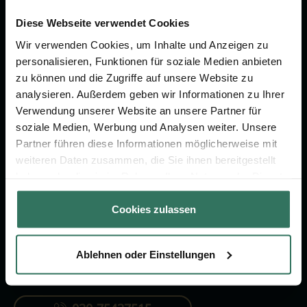
Wir sind Ihr Ansprechpartner rund
um das Thema Bestattung &
Diese Webseite verwendet Cookies
Vorsorge.
Wir verwenden Cookies, um Inhalte und Anzeigen zu
personalisieren, Funktionen für soziale Medien anbieten
zu können und die Zugriffe auf unsere Website zu
Jetzt beraten lassen
analysieren. Außerdem geben wir Informationen zu Ihrer
Verwendung unserer Website an unsere Partner für
soziale Medien, Werbung und Analysen weiter. Unsere
FÜR SIE
FÜR BESTATTER
Partner führen diese Informationen möglicherweise mit
weiteren Daten zusammen, die Sie ihnen bereitgestellt
Vergleich
Online-Portal
haben oder die sie im Rahmen Ihrer Nutzung der Dienste
Ratgeber
Kostenlos registrieren
gesammelt haben.
Cookies zulassen
Verzeichnis
Ablehnen oder Einstellungen
KONTAKTIEREN SIE UNS