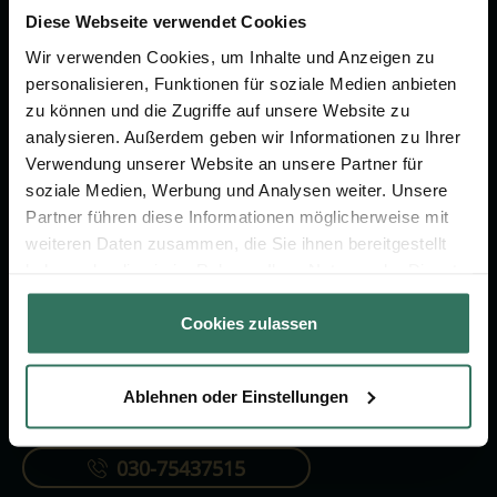
um das Thema Bestattung &
Diese Webseite verwendet Cookies
Vorsorge.
Wir verwenden Cookies, um Inhalte und Anzeigen zu
personalisieren, Funktionen für soziale Medien anbieten
zu können und die Zugriffe auf unsere Website zu
Jetzt beraten lassen
analysieren. Außerdem geben wir Informationen zu Ihrer
Verwendung unserer Website an unsere Partner für
soziale Medien, Werbung und Analysen weiter. Unsere
FÜR SIE
FÜR BESTATTER
Partner führen diese Informationen möglicherweise mit
Vergleich
Online-Portal
weiteren Daten zusammen, die Sie ihnen bereitgestellt
haben oder die sie im Rahmen Ihrer Nutzung der Dienste
Ratgeber
Kostenlos registrieren
gesammelt haben.
Verzeichnis
Cookies zulassen
Ablehnen oder Einstellungen
KONTAKTIEREN SIE UNS
030-75437515