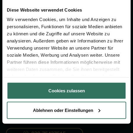
Wir sind Ihr Ansprechpartner rund
um das Thema Bestattung &
Diese Webseite verwendet Cookies
Vorsorge.
Wir verwenden Cookies, um Inhalte und Anzeigen zu
personalisieren, Funktionen für soziale Medien anbieten
zu können und die Zugriffe auf unsere Website zu
Jetzt beraten lassen
analysieren. Außerdem geben wir Informationen zu Ihrer
Verwendung unserer Website an unsere Partner für
soziale Medien, Werbung und Analysen weiter. Unsere
FÜR SIE
FÜR BESTATTER
Partner führen diese Informationen möglicherweise mit
weiteren Daten zusammen, die Sie ihnen bereitgestellt
Vergleich
Online-Portal
haben oder die sie im Rahmen Ihrer Nutzung der Dienste
Ratgeber
Kostenlos registrieren
gesammelt haben.
Cookies zulassen
Verzeichnis
Ablehnen oder Einstellungen
KONTAKTIEREN SIE UNS