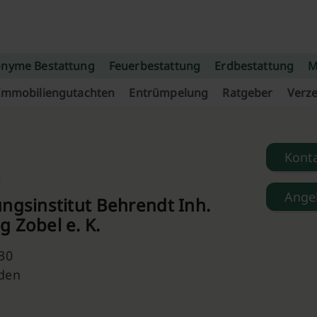
nyme Bestattung
Feuerbestattung
Erdbestattung
M
Immobiliengutachten
Entrümpelung
Ratgeber
Verze
Kont
Ange
ngsinstitut Behrendt Inh.
 Zobel e. K.
30
den