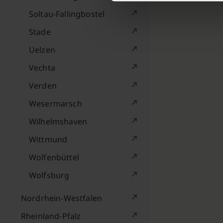
Soltau-Fallingbostel
Stade
Uelzen
Vechta
Verden
Wesermarsch
Wilhelmshaven
Wittmund
Wolfenbüttel
Wolfsburg
Nordrhein-Westfalen
Rheinland-Pfalz