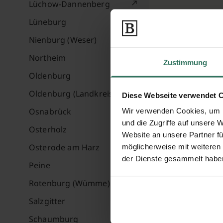
Lüchow-Dannenberg
Lüneburg
Nienburg (Weser)
Northeim
Zustimmung
Oldenburg
Oldenburg (Landkreis)
Diese Webseite verwendet 
Osnabrück
Wir verwenden Cookies, um I
und die Zugriffe auf unsere 
Osterholz
Website an unsere Partner fü
Osterode am Harz
möglicherweise mit weiteren
der Dienste gesammelt habe
Peine
Rotenburg (Wümme)
Salzgitter
Schaumburg