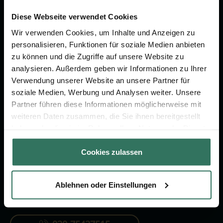
Wir sind Ihr Ansprechpartner rund
um das Thema Bestattung &
Diese Webseite verwendet Cookies
Vorsorge.
Wir verwenden Cookies, um Inhalte und Anzeigen zu
personalisieren, Funktionen für soziale Medien anbieten
zu können und die Zugriffe auf unsere Website zu
Jetzt beraten lassen
analysieren. Außerdem geben wir Informationen zu Ihrer
Verwendung unserer Website an unsere Partner für
soziale Medien, Werbung und Analysen weiter. Unsere
FÜR SIE
FÜR BESTATTER
Partner führen diese Informationen möglicherweise mit
weiteren Daten zusammen, die Sie ihnen bereitgestellt
Vergleich
Online-Portal
haben oder die sie im Rahmen Ihrer Nutzung der Dienste
Ratgeber
Kostenlos registrieren
gesammelt haben.
Cookies zulassen
Verzeichnis
Ablehnen oder Einstellungen
KONTAKTIEREN SIE UNS