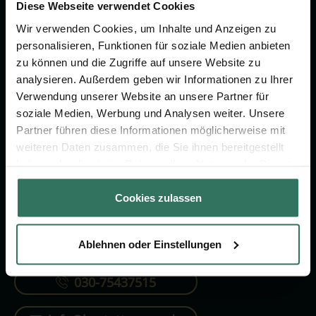
Vorsorge.
Diese Webseite verwendet Cookies
Wir verwenden Cookies, um Inhalte und Anzeigen zu
personalisieren, Funktionen für soziale Medien anbieten
Jetzt beraten lassen
zu können und die Zugriffe auf unsere Website zu
analysieren. Außerdem geben wir Informationen zu Ihrer
Verwendung unserer Website an unsere Partner für
FÜR SIE
FÜR BESTATTER
soziale Medien, Werbung und Analysen weiter. Unsere
Partner führen diese Informationen möglicherweise mit
Vergleich
Online-Portal
weiteren Daten zusammen, die Sie ihnen bereitgestellt
Ratgeber
Kostenlos registrieren
haben oder die sie im Rahmen Ihrer Nutzung der Dienste
gesammelt haben.
Verzeichnis
Cookies zulassen
Ablehnen oder Einstellungen
KONTAKTIEREN SIE UNS
030-75437515